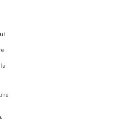
ui
re
 la
 une
.