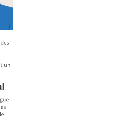
 des
st un
al
ngue
les
de