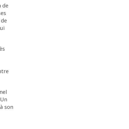
n de
ses
 de
ui
ès
ntre
nel
 Un
 à son