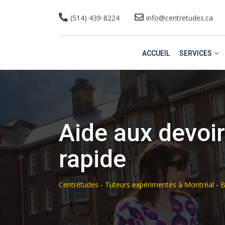
(514) 439-8224
info@centretudes.ca
ACCUEIL
SERVICES
Aide aux devoir
rapide
Centrétudes - Tuteurs expérimentés à Montréal
-
B