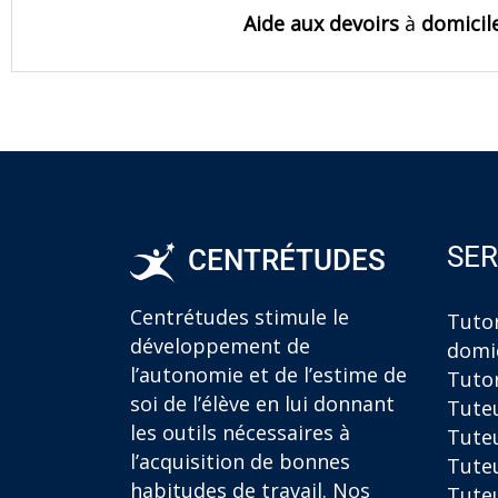
Aide aux devoirs
à
domicil
SER
CENTRÉTUDES
Centrétudes stimule le
Tutor
développement de
domic
l’autonomie et de l’estime de
Tutor
soi de l’élève en lui donnant
Tute
les outils nécessaires à
Tuteu
l’acquisition de bonnes
Tuteu
habitudes de travail. Nos
Tuteu