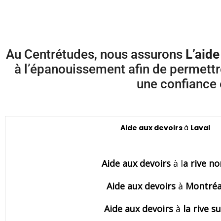
Au Centrétudes, nous assurons
L’aide
à l’épanouissement afin de permettre 
une confiance e
Aide aux devoirs
à
Laval
Aide aux devoirs
à l
a rive no
Aide aux devoirs
à
Montréa
Aide aux devoirs
à
la
rive s