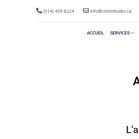
(514) 439-8224
info@centretudes.ca
ACCUEIL
SERVICES
A
L’a