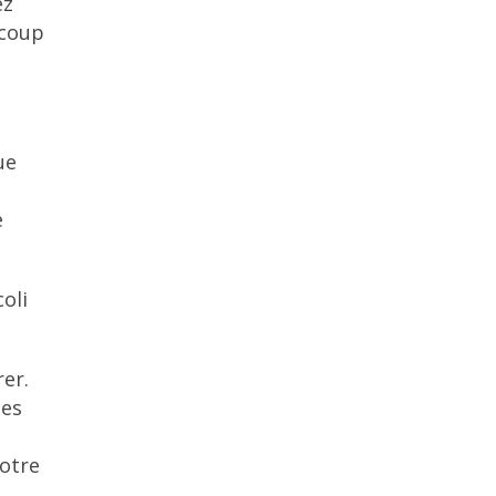
ez
ucoup
ue
à
e
oli
er.
les
otre