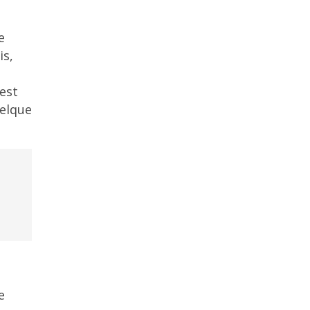
e
is,
est
uelque
e