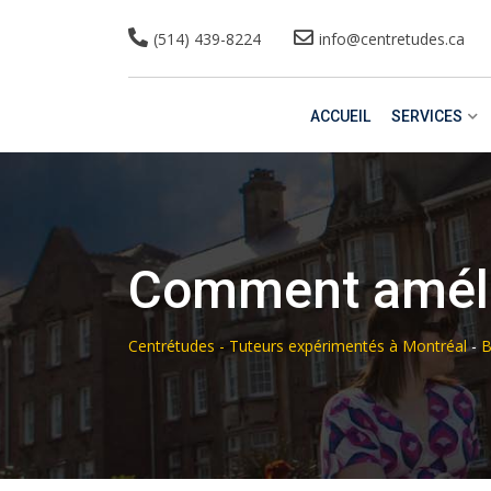
(514) 439-8224
info@centretudes.ca
ACCUEIL
SERVICES
Comment améli
Centrétudes - Tuteurs expérimentés à Montréal
-
B