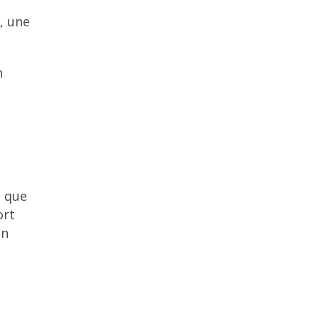
, une
n
e que
ort
en