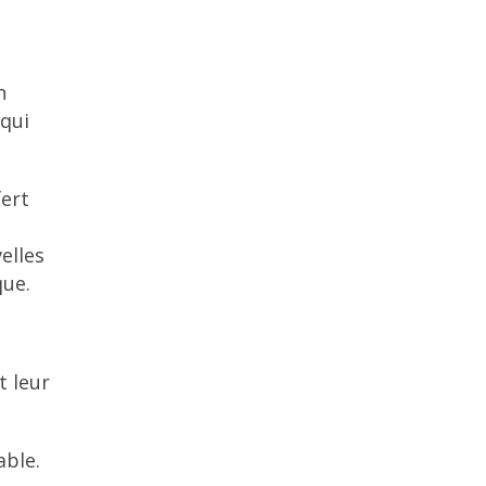
n
 qui
fert
elles
que.
t leur
able.