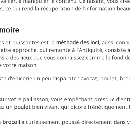
vailler, à manipuler le contenu. Ce faisant, vous cré
s, ce qui rend la récupération de l'information bea
émoire
es et puissantes est la
méthode des loci
, aussi conn
ette approche, qui remonte à l'Antiquité, consiste 
s à des lieux que vous connaissez comme le fond d
e votre maison.
te d'épicerie un peu disparate : avocat, poulet, broc
ur votre paillasson, vous empêchant presque d'entr
sez un
poulet
bien vivant qui picore frénétiquement 
e
brocoli
a curieusement poussé directement dans v