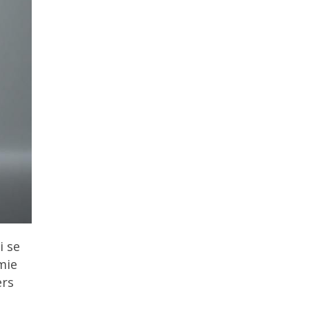
i se
mie
ers