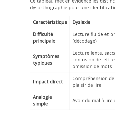
Ce tableau met en évidence les distinc
dysorthographie pour une identificati
Caractéristique
Dyslexie
Difficulté
Lecture fluide et p
principale
(décodage)
Lecture lente, sacc
Symptômes
confusion de lettre
typiques
omission de mots
Compréhension de 
Impact direct
plaisir de lire
Analogie
Avoir du mal à lire
simple