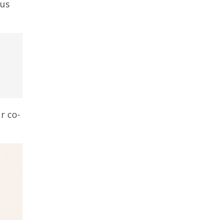
ous
r co-