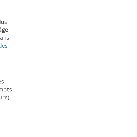
lus
âge
dans
des
es
mots
re).