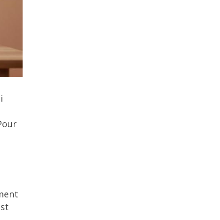
i
Pour
mment
est