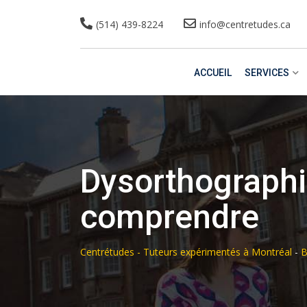
(514) 439-8224
info@centretudes.ca
ACCUEIL
SERVICES
Dysorthographie
comprendre
Centrétudes - Tuteurs expérimentés à Montréal
-
B