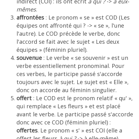
indirect (COI) : ils ont écrit
à qui ?
->
à eux-
mêmes
.
affrontées
: Le pronom « se » est COD (Les
équipes ont affronté qui ? -> « se », l'une
l'autre). Le COD précède le verbe, donc
l'accord se fait avec le sujet « Les deux
équipes » (féminin pluriel).
souvenue
: Le verbe « se souvenir » est un
verbe essentiellement pronominal. Pour
ces verbes, le participe passé s'accorde
toujours avec le sujet. Le sujet est « Elle »,
donc on accorde au féminin singulier.
offert
: Le COD est le pronom relatif « qu' »,
qui remplace « Les fleurs » et est placé
avant le verbe. Le participe passé s'accorde
donc avec ce COD (féminin pluriel) :
offertes
. Le pronom « s' » est COI (elle a
offert les fleurs
à qui ?
-> à elle-même).