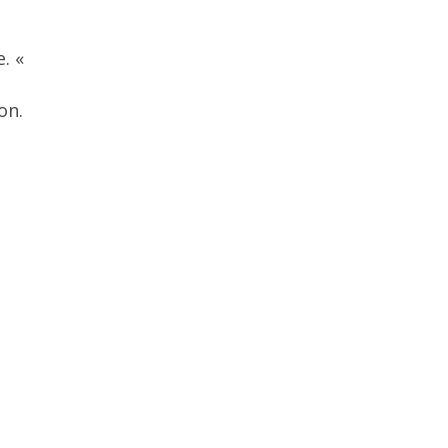
. «
on.