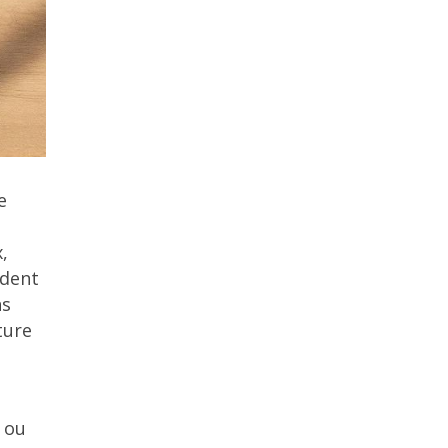
e
,
ident
ns
ture
 ou