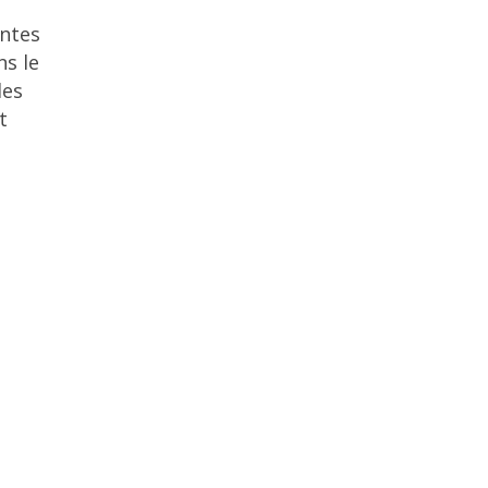
entes
ns le
les
t