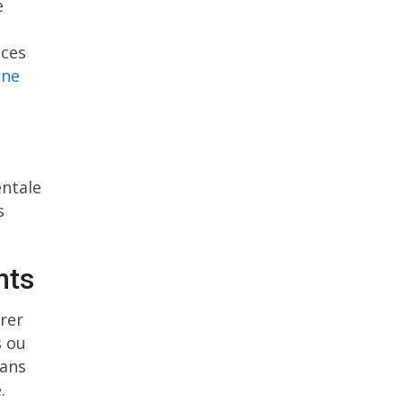
e
 ces
une
entale
s
nts
rer
s ou
Sans
.