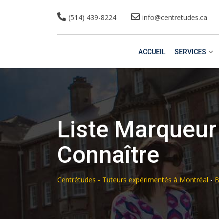
(514) 439-8224
info@centretudes.ca
ACCUEIL
SERVICES
Liste Marqueur 
Connaître
Centrétudes - Tuteurs expérimentés à Montréal
-
B