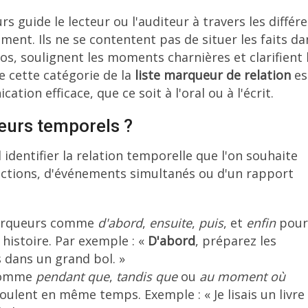
rs guide le lecteur ou l'auditeur à travers les différ
ment. Ils ne se contentent pas de situer les faits da
s, soulignent les moments charnières et clarifient 
 cette catégorie de la
liste marqueur de relation
es
on efficace, que ce soit à l'oral ou à l'écrit.
eurs temporels ?
 identifier la relation temporelle que l'on souhaite
d'actions, d'événements simultanés ou d'un rapport
marqueurs comme
d'abord
,
ensuite
,
puis
, et
enfin
pour
istoire. Par exemple : «
D'abord
, préparez les
s dans un grand bol. »
comme
pendant que
,
tandis que
ou
au moment où
oulent en même temps. Exemple : « Je lisais un livre