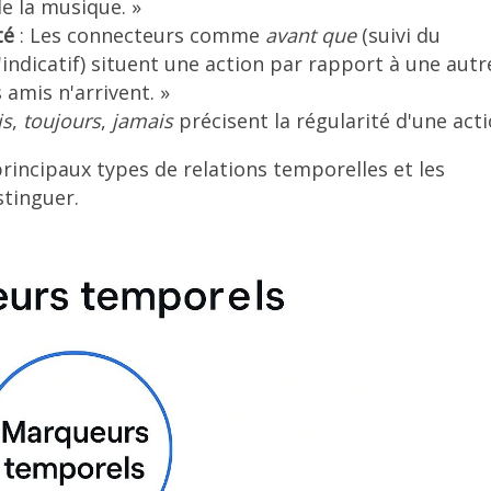
e la musique. »
té
: Les connecteurs comme
avant que
(suivi du
l'indicatif) situent une action par rapport à une autre
 amis n'arrivent. »
is
,
toujours
,
jamais
précisent la régularité d'une acti
principaux types de relations temporelles et les
stinguer.