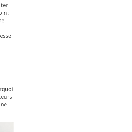
iter
in :
ne
tesse
rquoi
teurs
une