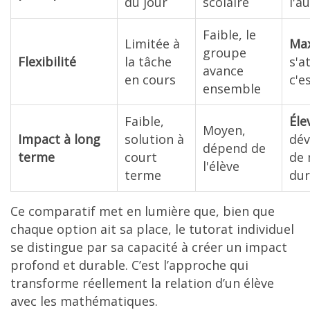
du jour
scolaire
l'a
Faible, le
Limitée à
Ma
groupe
Flexibilité
la tâche
s'a
avance
en cours
c'e
ensemble
Faible,
Éle
Moyen,
Impact à long
solution à
dé
dépend de
terme
court
de
l'élève
terme
dur
Ce comparatif met en lumière que, bien que
chaque option ait sa place, le tutorat individuel
se distingue par sa capacité à créer un impact
profond et durable. C’est l’approche qui
transforme réellement la relation d’un élève
avec les mathématiques.