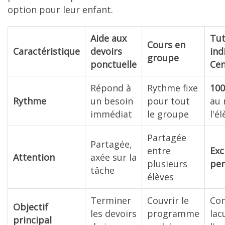
option pour leur enfant.
Aide aux
Tut
Cours en
Caractéristique
devoirs
ind
groupe
ponctuelle
Cen
Répond à
Rythme fixe
10
Rythme
un besoin
pour tout
au 
immédiat
le groupe
l'é
Partagée
Partagée,
entre
Exc
Attention
axée sur la
plusieurs
per
tâche
élèves
Terminer
Couvrir le
Com
Objectif
les devoirs
programme
lac
principal